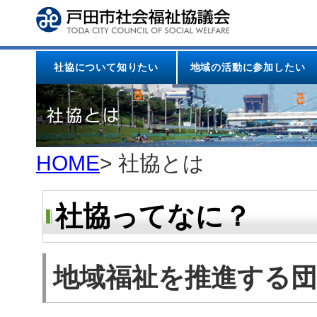
本
文
へ
ジ
ャ
社協について知りたい
地域の活動に参加したい
ン
プ
HOME
> 社協とは
社協ってなに？
地域福祉を推進する