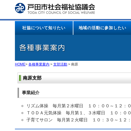
本
文
へ
ジ
ャ
社協について知りたい
地域の活動に参加したい
ン
プ
HOME
>
各種事業案内
>
支部活動
> 南原
南原支部
事業紹介
リズム体操 毎月第２水曜日 １０：００～１２：
ＴＯＤＡ元気体操 毎月第１、３水曜日 １０：０
子育てサロン 毎月第２火曜日 １０：３０～１２