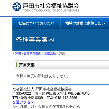
本
文
へ
ジ
ャ
社協について知りたい
地域の活動に参加したい
ン
プ
HOME
>
各種事業案内
>
支部活動
> 芦原
芦原支部
令和６年度の活動はありません。
社会福祉法人 戸田市社会福祉協議会
〒335-0022 埼玉県戸田市大字上戸田5番地の6
TEL: 048-442-0309 FAX: 048-442-3996
交通アクセス
受付時間：月～金曜日の午前8時30分から