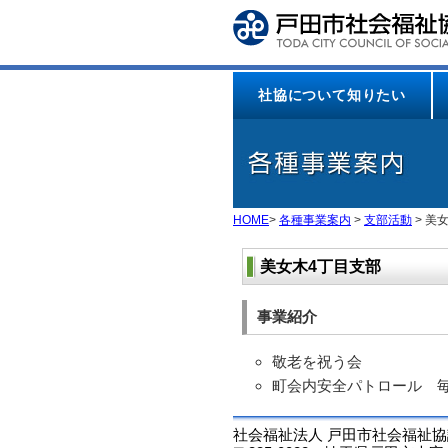
本
文
へ
ジ
ャ
社協について知りたい
ン
プ
HOME
>
各種事業案内
>
支部活動
> 美
美女木4丁目支部
事業紹介
敬老を祝う会
町会内安全パトロール 
社会福祉法人 戸田市社会福祉