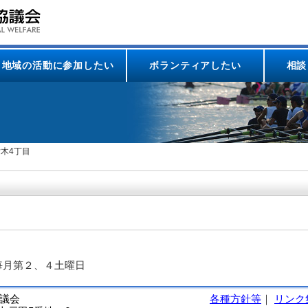
地域の活動に参加したい
ボランティアしたい
相談
女木4丁目
毎月第２、４土曜日
協議会
各種方針等
｜
リンク